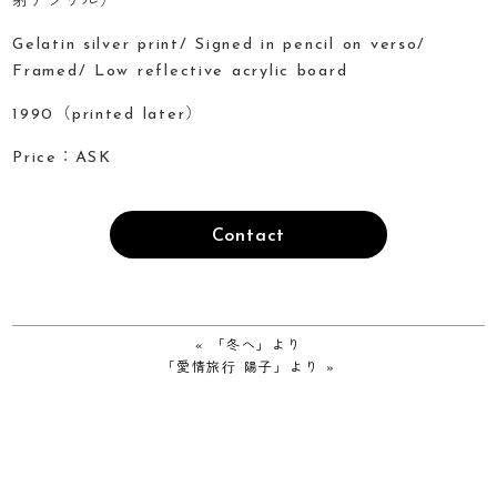
射アクリル）
Gelatin silver print/ Signed in pencil on verso/
Framed/ Low reflective acrylic board
1990（printed later）
Price：ASK
Contact
«
「冬へ」より
「愛情旅⾏ 陽⼦」より
»