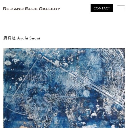
togg
CONTACT
navi
須貝旭 Asahi Sugai