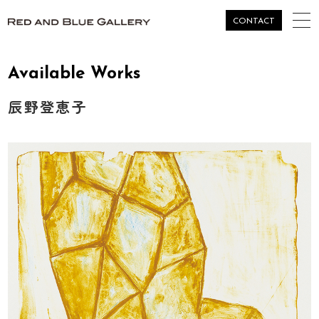
togg
CONTACT
navi
Available Works
辰野登恵子