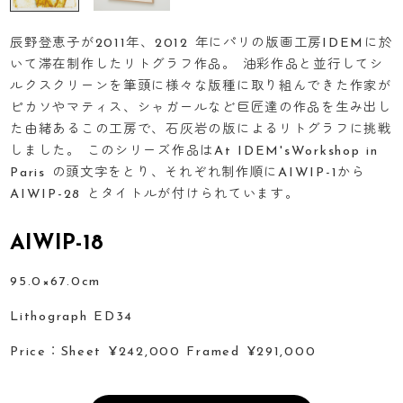
辰野登恵子が2011年、2012 年にパリの版画工房IDEMに於
いて滞在制作したリトグラフ作品。 油彩作品と並行してシ
ルクスクリーンを筆頭に様々な版種に取り組んできた作家が
ピカソやマティス、シャガールなど巨匠達の作品を生み出し
た由緒あるこの工房で、石灰岩の版によるリトグラフに挑戦
しました。 このシリーズ作品はAt IDEM'sWorkshop in
Paris の頭文字をとり、それぞれ制作順にAIWIP-1から
AIWIP-28 とタイトルが付けられています。
AIWIP-18
95.0×67.0cm
Lithograph ED34
Price：Sheet ¥242,000 Framed ¥291,000