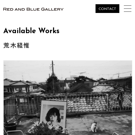
togg
CONTACT
navi
Available Works
荒木経惟