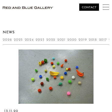
togg
CONTACT
navi
NEWS
2026
2025
2024
2023
2022
2021
2020
2019
2018
2017
2
13.11.20